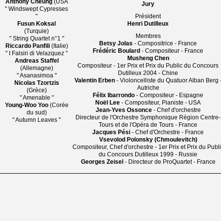
Anthony Cheung
(USA
Jury
" Windswept Cypresses
"
Président
Fusun Koksal
Henri Dutilleux
(Turquie)
Membres
" String Quartet n°1 "
Betsy Jolas
- Compositrice - France
Riccardo Panfili
(Italie)
Frédéric Boulard
- Compositeur - France
" I Falsiri di Velazquez "
Musheng Chen
Andreas Staffel
Compositeur - 1er Prix et Prix du Public du Concours
(Allemagne)
Dutilleux 2004 - Chine
" Asanasimoa "
Valentin Erben
- Violoncelliste du Quatuor Alban Berg 
Nicolas Tzortzis
Autriche
(Grèce)
Félix Ibarrondo
- Compositeur - Espagne
" Amenable "
Noël Lee
- Compositeur, Pianiste - USA
Young-Woo Yoo
(Corée
Jean-Yves Ossonce
- Chef d'orchestre
du sud)
Directeur de l'Orchestre Symphonique Région Centre-
" Autumn Leaves "
Tours et de l'Opéra de Tours - France
Jacques Pési
- Chef d'Orchestre - France
Vsevolod Polonsky (Chmoulevitch)
Compositeur, Chef d'orchestre - 1er Prix et Prix du Publ
du Concours Dutilleux 1999 - Russie
Georges Zeisel
- Directeur de ProQuartet - France