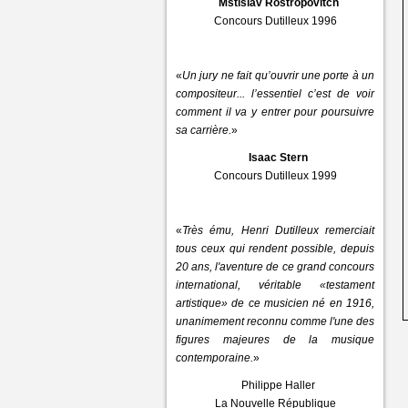
Mstislav Rostropovitch
Concours Dutilleux 1996
«
Un jury ne fait qu’ouvrir une porte à un
compositeur... l’essentiel c’est de voir
comment il va y entrer pour poursuivre
sa carrière.
»
Isaac Stern
Concours Dutilleux 1999
«
Très ému, Henri Dutilleux remerciait
tous ceux qui rendent possible, depuis
20 ans, l'aventure de ce grand concours
international, véritable «testament
artistique» de ce musicien né en 1916,
unanimement reconnu comme l'une des
figures majeures de la musique
contemporaine.
»
Philippe Haller
La Nouvelle République